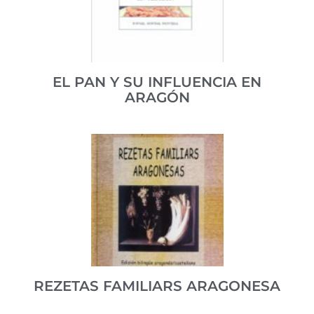
ISBN 978-84-77827917
VER PUBLICACIÓN
EL PAN Y SU INFLUENCIA EN
ARAGÓN
Estudio de la presencia e industria del esencial
alimento en la cocina aragonesa a lo largo de los
siglos.
ISBN 978-84-78203505
VER PUBLICACIÓN
REZETAS FAMILIARS ARAGONESA