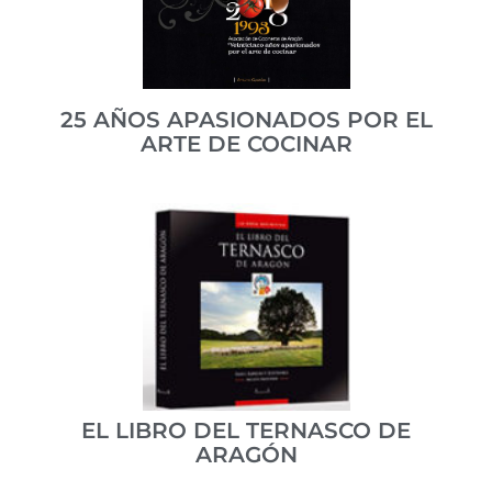
acompaña a lo largo del año por las ferias y fiestas de
Aragón vinculadas a la gastronomía.
VER PUBLICACIÓN
25 AÑOS APASIONADOS POR EL
ARTE DE COCINAR
Publicado en 2019 con motivo del 25 aniversario de la
Asociación de Cocineros de Aragón.
ISBN 978-84-8380-374-5
VER PUBLICACIÓN
EL LIBRO DEL TERNASCO DE
ARAGÓN