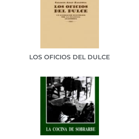
Antonio Beltrán firma en su discurso los propósitos
de la Academia Aragonesa de Gastronomía.
ISBN 978-0000000019
VER PUBLICACIÓN
LOS OFICIOS DEL DULCE
Visión global de la dulcería aragonesa así como de las
artes y oficios implicados en su elaboración.
ISBN 978-84-95490-80-3
VER PUBLICACIÓN