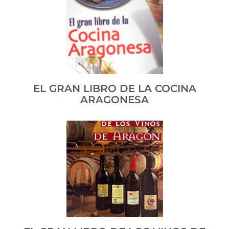
El libro que revolucionó la cocina española: Juan
Altamiras fue el Ferrán Adrià de las cocinas del s. XVIII.
ISBN 978-84-344253-0-9
VER PUBLICACIÓN
EL GRAN LIBRO DE LA COCINA
ARAGONESA
Este manual deja en evidencia los enormes progresos
que han realizado los restaurantes de Aragón.
ISBN 84-95349-10-8
VER PUBLICACIÓN