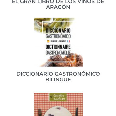
EL GRAN LIBRO DE LOS VINOS DE
ARAGÓN
Aborda el futuro más inmediato y la historia del vino
aragonés.
ISBN 84-95349-14-0
VER PUBLICACIÓN
DICCIONARIO GASTRONÓMICO
BILINGÜE
Un práctico diccionario en español y francés con más