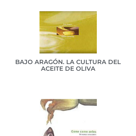
Recetario tradicional aragonés, escrito en fabla.
ISBN 978-84-86036799
VER PUBLICACIÓN
BAJO ARAGÓN. LA CULTURA DEL
ACEITE DE OLIVA
Una visión artística del aceite de oliva y sus
propiedades.
ISBN 84-607-2931-1