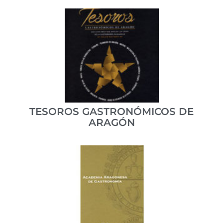
Un libro para descubrir el Ternasco de Aragón,
pasando por la historia, sabiduría popular,
legislación...
ISBN 978-84-940838-0-8
VER PUBLICACIÓN
TESOROS GASTRONÓMICOS DE
ARAGÓN
Obra que analiza los doce productos más
importantes de la gastronomía de la Comunidad
Autónoma Aragonesa...
ISBN 978-84-940838-1-5