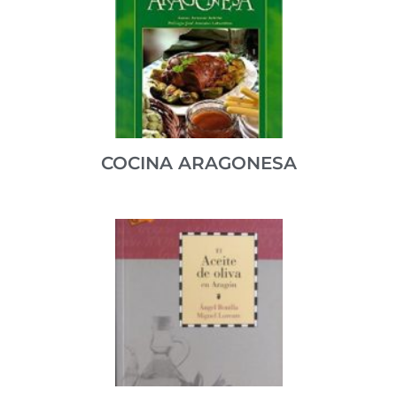
Un segundo volumen dedicado a los alimentos.
Editado por Prensa Diaria Aragonesa, coordinado por
Juan Barbacil y publicado en el año 2005.
ISBN 84-95490-33-1
COCINA ARAGONESA
Antonio Beltrán desmenuza las claves de nuestra
cocina.
ISBN 978-84-24124915
VER PUBLICACIÓN