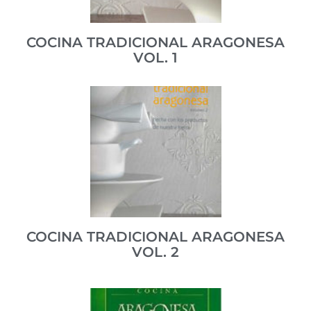
ISBN 84-95490-59-5
COCINA TRADICIONAL ARAGONESA
VOL. 1
Una amplísima muestra de la cocina regional. Editado
por Prensa Diaria Aragonesa, coordinado por Juan
Barbacil y publicado en el año 2004.
ISBN 84-95490-33-1
COCINA TRADICIONAL ARAGONESA
VOL. 2