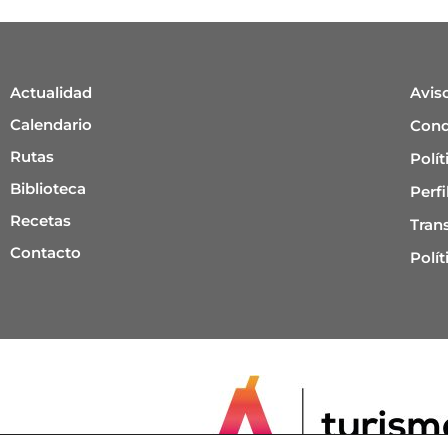
Actualidad
Avis
Calendario
Cond
Rutas
Polí
Biblioteca
Perfi
Recetas
Tran
Contacto
Polít