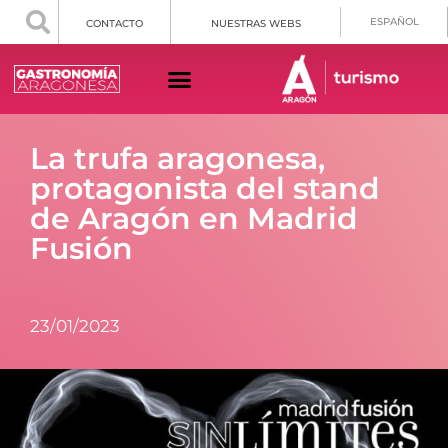
ESPAÑOL
CONTACTO
NUESTRAS WEBS
La trufa aragonesa,
protagonista del stand
de Aragón en Madrid
Fusión
23/01/2023