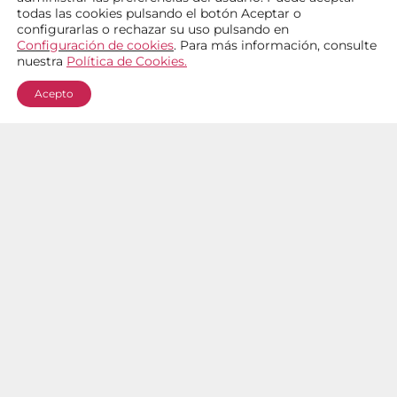
todas las cookies pulsando
el botón
Aceptar
o
configurarlas o rechazar su uso pulsando en
Configuración de cookies
. Para más información, consulte
nuestra
Política de Cookies
.
COMPARTIR EN
Acepto
ANTERIOR
SIGUIENTE
La matacía en Aragón, una tradición viva
Vuelve ‘Descubre la trufa’ en más de cincuenta establecimientos de Zaragoza y provincia
Actualidad
Calendario
Rutas