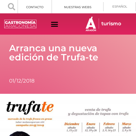
ESPAÑOL
CONTACTO
NUESTRAS WEBS
Arranca una nueva
edición de Trufa-te
01/12/2018