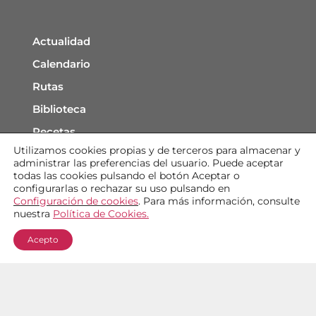
Actualidad
Calendario
Rutas
Biblioteca
Recetas
Utilizamos cookies
propias y de
terceros para almacenar y
Contacto
administrar las preferencias del usuario. Puede aceptar
todas las cookies pulsando
el botón
Aceptar
o
configurarlas o rechazar su uso pulsando en
Configuración de cookies
. Para más información, consulte
nuestra
Política de Cookies
.
Aviso Legal
Acepto
Condiciones de uso
Política de protección de datos
Perfil del contratante