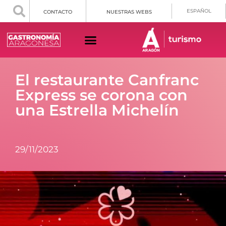
ESPAÑOL
CONTACTO
NUESTRAS WEBS
El restaurante Canfranc
Express se corona con
una Estrella Michelín
29/11/2023